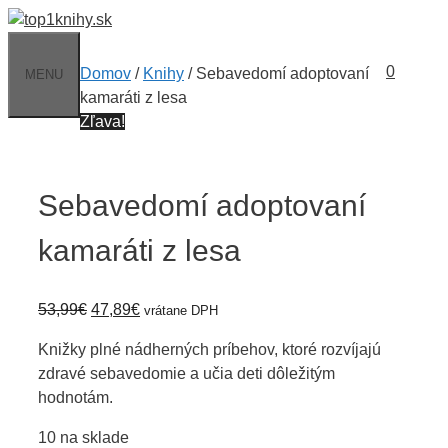
Preskočiť
na
obsah
0
Domov
/
Knihy
/ Sebavedomí adoptovaní
MENU
kamaráti z lesa
Zľava!
Sebavedomí adoptovaní
kamaráti z lesa
Pôvodná
Aktuálna
53,99
€
47,89
€
vrátane DPH
cena
cena
Knižky plné nádherných príbehov, ktoré rozvíjajú
bola:
je:
zdravé sebavedomie a učia deti dôležitým
53,99€.
47,89€.
hodnotám.
10 na sklade