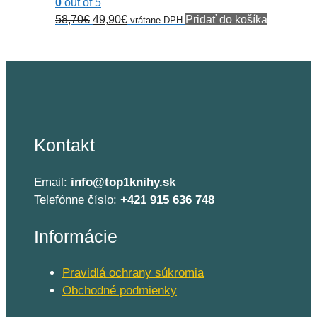
0
out of 5
Pôvodná
Aktuálna
58,70
€
49,90
€
Pridať do košíka
vrátane DPH
cena
cena
bola:
je:
58,70€.
49,90€.
Kontakt
Email:
info@top1knihy.sk
Telefónne číslo:
+421 915 636 748
Informácie
Pravidlá ochrany súkromia
Obchodné podmienky