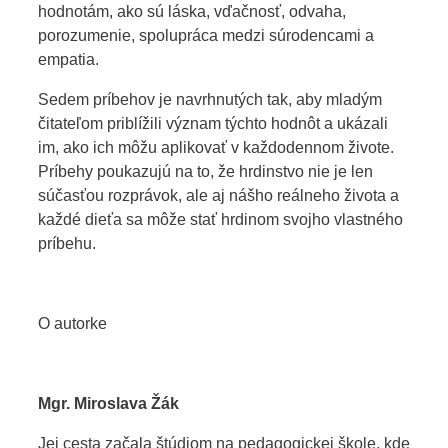
hodnotám, ako sú láska, vďačnosť, odvaha,
porozumenie, spolupráca medzi súrodencami a
empatia.
Sedem príbehov je navrhnutých tak, aby mladým
čitateľom priblížili význam týchto hodnôt a ukázali
im, ako ich môžu aplikovať v každodennom živote.
Príbehy poukazujú na to, že hrdinstvo nie je len
súčasťou rozprávok, ale aj nášho reálneho života a
každé dieťa sa môže stať hrdinom svojho vlastného
príbehu.
O autorke
Mgr. Miroslava Žák
Jej cesta začala štúdiom na pedagogickej škole, kde