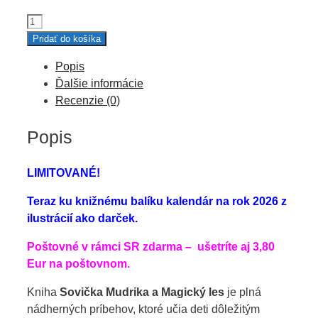
množstvo
Sebavedomí
Pridať do košíka
adoptovaní
Popis
kamaráti
Ďalšie informácie
z
Recenzie (0)
lesa
Popis
LIMITOVANÉ!
Teraz ku knižnému balíku kalendár na rok 2026 z
ilustrácií ako darček.
Poštovné v rámci SR zdarma – ušetríte aj 3,80
Eur na poštovnom.
Kniha
Sovička Mudrika a Magický les
je plná
nádherných príbehov, ktoré učia deti dôležitým