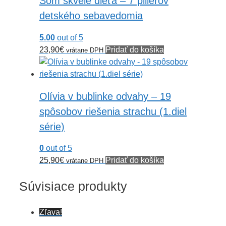
Som skvelé dieťa – 7 pilierov
detského sebavedomia
5.00
out of 5
23,90
€
Pridať do košíka
vrátane DPH
Olívia v bublinke odvahy – 19
spôsobov riešenia strachu (1.diel
série)
0
out of 5
25,90
€
Pridať do košíka
vrátane DPH
Súvisiace produkty
Zľava!