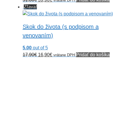
vrátane DPH
cena
cena
Zľava!
bola:
je:
51,80€.
39,90€.
Skok do života (s podpisom a
venovaním)
5.00
out of 5
Pôvodná
Aktuálna
17,90
€
16,90
€
Pridať do košíka
vrátane DPH
cena
cena
bola:
je:
17,90€.
16,90€.