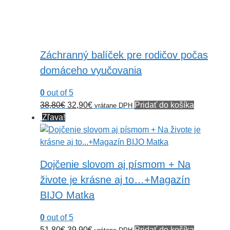
Záchranný balíček pre rodičov počas
domáceho vyučovania
0
out of 5
Pôvodná
Aktuálna
38,80
€
32,90
€
Pridať do košíka
vrátane DPH
cena
cena
Zľava!
bola:
je:
38,80€.
32,90€.
Dojčenie slovom aj písmom + Na
živote je krásne aj to…+Magazín
BIJO Matka
0
out of 5
Pôvodná
Aktuálna
51,80
€
39,90
€
Pridať do košíka