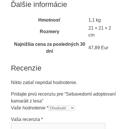
Ďalšie informácie
Hmotnosť
1,1 kg
21 × 21 × 2
Rozmery
cm
Najnižšia cena za posledných 30
47,89 Eur
dní
Recenzie
Nikto zatiaľ nepridal hodnotenie.
Pridajte prvú recenziu pre “Sebavedomí adoptovaní
kamaráti z lesa”
Vaše hodnotenie
*
Vaša recenzia
*