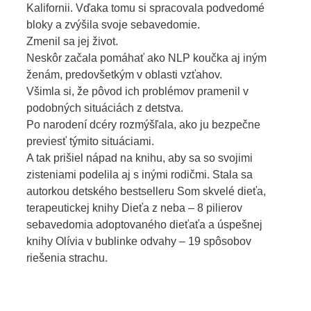
Kalifornii. Vďaka tomu si spracovala podvedomé
bloky a zvýšila svoje sebavedomie.
Zmenil sa jej život.
Neskôr začala pomáhať ako NLP koučka aj iným
ženám, predovšetkým v oblasti vzťahov.
Všimla si, že pôvod ich problémov pramenil v
podobných situáciách z detstva.
Po narodení dcéry rozmýšľala, ako ju bezpečne
previesť týmito situáciami.
A tak prišiel nápad na knihu, aby sa so svojimi
zisteniami podelila aj s inými rodičmi. Stala sa
autorkou detského bestselleru Som skvelé dieťa,
terapeutickej knihy Dieťa z neba – 8 pilierov
sebavedomia adoptovaného dieťaťa a úspešnej
knihy Olívia v bublinke odvahy – 19 spôsobov
riešenia strachu.