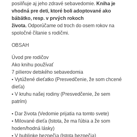
posilňuje aj jeho zdravé sebavedomie.
Kniha je
vhodná pre deti, ktoré boli adoptované ako
bábätko, resp. v prvých rokoch
života.
Odporúčame od troch do osem rokov na
spoločné čítanie s rodičmi.
OBSAH
Úvod pre rodičov
Ako knihu používať
7 pilierov detského sebavedomia
• Vytúžené dieťatko (Presvedčenie, že som chcené
dieťa)
• V kruhu našej rodiny (Presvedčenie, že sem
patrím)
• Dar života (Vedomie prijatia na tomto svete)
• Milované dieťa (Istota, že ma ľúbia a že som
hoden/hodná lásky)
• V bublinke bezpečia (Istota bezpečia)