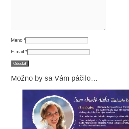
Meno
*
E-mail
*
Možno by sa Vám páčilo…