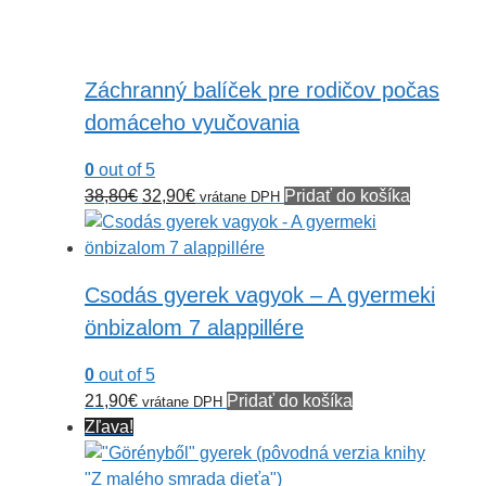
Záchranný balíček pre rodičov počas
domáceho vyučovania
0
out of 5
Pôvodná
Aktuálna
38,80
€
32,90
€
Pridať do košíka
vrátane DPH
cena
cena
bola:
je:
38,80€.
32,90€.
Csodás gyerek vagyok – A gyermeki
önbizalom 7 alappillére
0
out of 5
21,90
€
Pridať do košíka
vrátane DPH
Zľava!