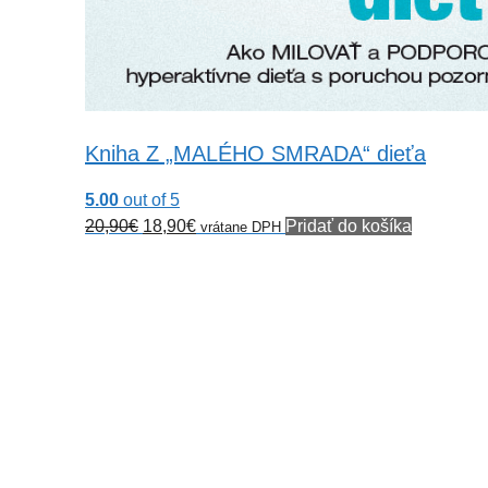
Kniha Z „MALÉHO SMRADA“ dieťa
5.00
out of 5
Pôvodná
Aktuálna
20,90
€
18,90
€
Pridať do košíka
vrátane DPH
cena
cena
bola:
je:
20,90€.
18,90€.