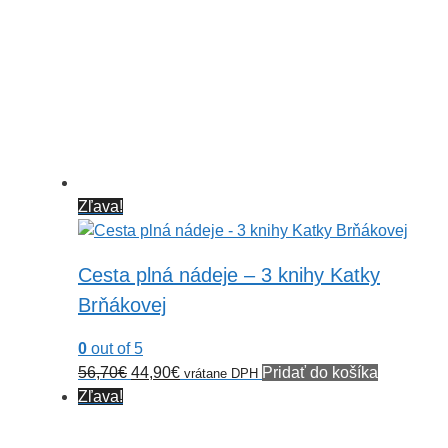
Zľava!
Cesta plná nádeje – 3 knihy Katky
Brňákovej
0
out of 5
Pôvodná
Aktuálna
56,70
€
44,90
€
Pridať do košíka
vrátane DPH
cena
cena
Zľava!
bola:
je:
56,70€.
44,90€.