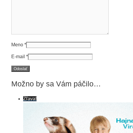
Meno
*
E-mail
*
Možno by sa Vám páčilo…
Zľava!