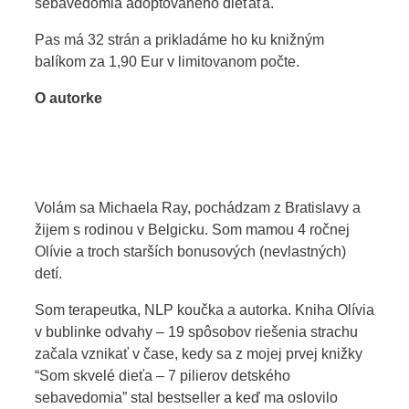
sebavedomia adoptovaného dieťaťa.
Pas má 32 strán a prikladáme ho ku knižným
balíkom za 1,90 Eur v limitovanom počte.
O autorke
Volám sa Michaela Ray, pochádzam z Bratislavy a
žijem s rodinou v Belgicku. Som mamou 4 ročnej
Olívie a troch starších bonusových (nevlastných)
detí.
Som terapeutka, NLP koučka a autorka. Kniha Olívia
v bublinke odvahy – 19 spôsobov riešenia strachu
začala vznikať v čase, kedy sa z mojej prvej knižky
“Som skvelé dieťa – 7 pilierov detského
sebavedomia” stal bestseller a keď ma oslovilo