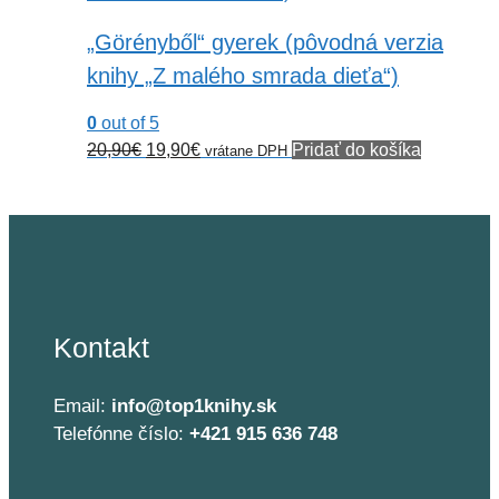
„Görényből“ gyerek (pôvodná verzia
knihy „Z malého smrada dieťa“)
0
out of 5
Pôvodná
Aktuálna
20,90
€
19,90
€
Pridať do košíka
vrátane DPH
cena
cena
bola:
je:
20,90€.
19,90€.
Kontakt
Email:
info@top1knihy.sk
Telefónne číslo:
+421 915 636 748