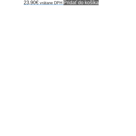
23,90
€
Pridať do košíka
vrátane DPH