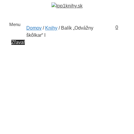
Preskočiť
na
obsah
Menu
0
Domov
/
Knihy
/ Balík „Odvážny
škôlkar“ I
Zľava!