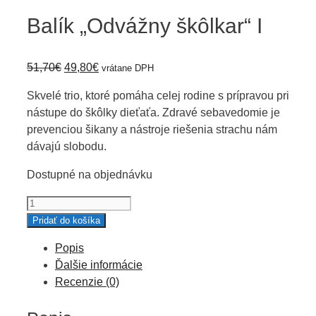
Balík „Odvážny škôlkar“ I
Pôvodná
Aktuálna
51,70
€
49,80
€
vrátane DPH
cena
cena
Skvelé trio, ktoré pomáha celej rodine s prípravou pri
bola:
je:
nástupe do škôlky dieťaťa. Zdravé sebavedomie je
51,70€.
49,80€.
prevenciou šikany a nástroje riešenia strachu nám
dávajú slobodu.
Dostupné na objednávku
množstvo
Balík
Pridať do košíka
"Odvážny
Popis
škôlkar"
Ďalšie informácie
I
Recenzie (0)