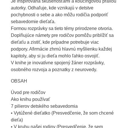
Je inšpirovaná skúsenosťami a koučingovou praxou
autorky. Odhaľuje, kde vznikajú v detstve
pochybnosti o sebe a ako môžu rodičia podporiť
sebavedomie dieťaťa.
Formou rozprávky sa tieto témy prirodzene otvoria.
Doplňujúce námety pre rodičov pomôžu priblížiť sa
dieťaťu a zistiť, kde prípadne potrebuje viac
podpory. Afirmácie zhrnú hlavnú myšlienku každej
kapitoly, aby si ju dieťa mohlo ľahko osvojiť.
V knihe je inovatívne spojený žáner rozprávky,
osobného rozvoja a poznatky z neurovedy.
OBSAH
Úvod pre rodičov
Ako knihu používať
7 pilierov detského sebavedomia
• Vytúžené dieťatko (Presvedčenie, že som chcené
dieťa)
• V kruhu našej rodiny (Presvedčenie, že sem