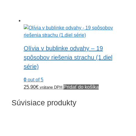
Olívia v bublinke odvahy – 19
spôsobov riešenia strachu (1.diel
série)
0
out of 5
25,90
€
Pridať do košíka
vrátane DPH
Súvisiace produkty