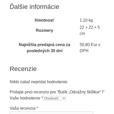
Ďalšie informácie
Hmotnosť
1,10 kg
22 × 22 × 5
Rozmery
cm
Najnižšia predajná cena za
50,80 Eur s
posledných 30 dní
DPH
Recenzie
Nikto zatiaľ nepridal hodnotenie.
Pridajte prvú recenziu pre “Balík „Odvážny škôlkar“ I”
Vaše hodnotenie
*
Vaša recenzia
*