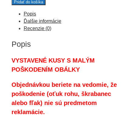
II.trieda
Pridať do košíka
kvality
Popis
-
Ďalšie informácie
Odvážne
Recenzie (0)
dieťa
Popis
VYSTAVENÉ KUSY S MALÝM
POŠKODENÍM OBÁLKY
Objednávkou beriete na vedomie, že
poškodenie (oťuk rohu, škrabanec
alebo fľak) nie sú predmetom
reklamácie.