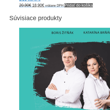
Pôvodná
Aktuálna
20,90
€
18,90
€
Pridať do košíka
vrátane DPH
cena
cena
Súvisiace produkty
bola:
je:
20,90€.
18,90€.