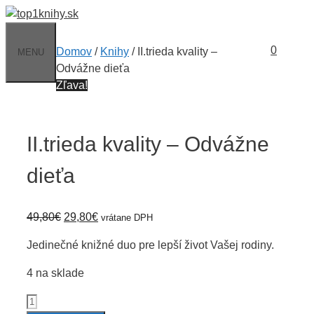
Preskočiť
na
obsah
0
Domov
/
Knihy
/ II.trieda kvality –
MENU
Odvážne dieťa
Zľava!
II.trieda kvality – Odvážne
dieťa
Pôvodná
Aktuálna
49,80
€
29,80
€
vrátane DPH
cena
cena
Jedinečné knižné duo pre lepší život Vašej rodiny.
bola:
je:
49,80€.
29,80€.
4 na sklade
množstvo