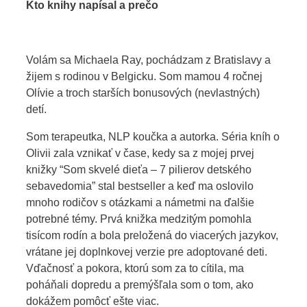
Kto knihy napísal a prečo
Volám sa Michaela Ray, pochádzam z Bratislavy a
žijem s rodinou v Belgicku. Som mamou 4 ročnej
Olívie a troch starších bonusových (nevlastných)
detí.
Som terapeutka, NLP koučka a autorka. Séria kníh o
Olivii zala vznikať v čase, kedy sa z mojej prvej
knižky “Som skvelé dieťa – 7 pilierov detského
sebavedomia” stal bestseller a keď ma oslovilo
mnoho rodičov s otázkami a námetmi na ďalšie
potrebné témy. Prvá knižka medzitým pomohla
tisícom rodín a bola preložená do viacerých jazykov,
vrátane jej doplnkovej verzie pre adoptované deti.
Vďačnosť a pokora, ktorú som za to cítila, ma
poháňali dopredu a premýšľala som o tom, ako
dokážem pomôcť ešte viac.