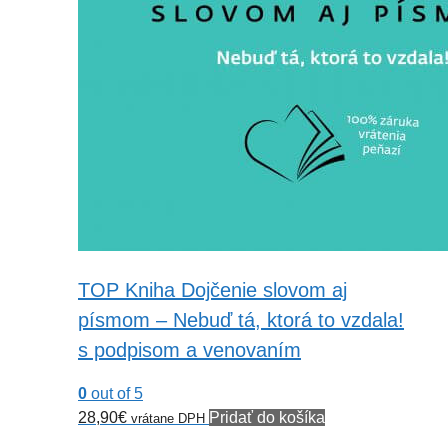
TOP Kniha Dojčenie slovom aj
písmom – Nebuď tá, ktorá to vzdala!
s podpisom a venovaním
0
out of 5
28,90
€
Pridať do košíka
vrátane DPH