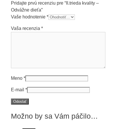
Pridajte prvú recenziu pre “II.trieda kvality –
Odvážne dieťa”
Vaše hodnotenie
*
Vaša recenzia
*
Meno
*
E-mail
*
Možno by sa Vám páčilo…