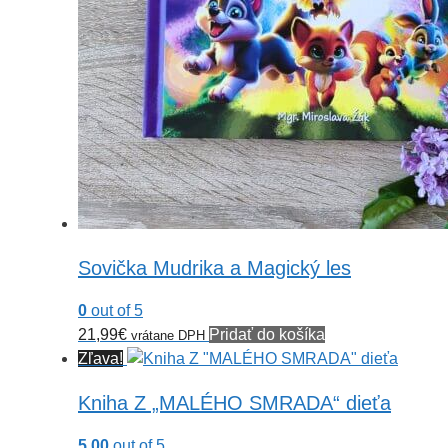
Sovička Mudrika a Magický les
0
out of 5
21,99
€
Pridať do košíka
vrátane DPH
Zľava!
Kniha Z „MALÉHO SMRADA“ dieťa
5.00
out of 5