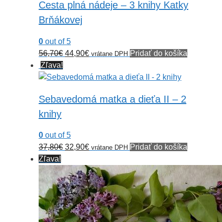
Cesta plná nádeje – 3 knihy Katky
Brňákovej
0
out of 5
Pôvodná
Aktuálna
56,70
€
44,90
€
Pridať do košíka
vrátane DPH
cena
cena
Zľava!
bola:
je:
56,70€.
44,90€.
Sebavedomá matka a dieťa II – 2
knihy
0
out of 5
Pôvodná
Aktuálna
37,80
€
32,90
€
Pridať do košíka
vrátane DPH
cena
cena
Zľava!
bola:
je:
37,80€.
32,90€.