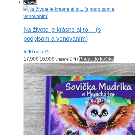
Zľava!
Na živote je krásne aj to… (s
podpisom a venovaním)
5.00
out of 5
Pôvodná
Aktuálna
17,90
€
16,90
€
Pridať do košíka
vrátane DPH
cena
cena
bola:
je:
17,90€.
16,90€.