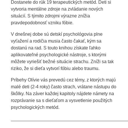
Dostanete do rúk 19 terapeutických metód. Deti si
vytvoria mentálne zdroje na zvládanie nových
situácií. S týmito zdrojmi výrazne znížia
pravdepodobnosť vzniku fóbie.
V dnešnej dobe sú detskí psychológovia plne
vyťažení a rodičia musia často čakať, kým sa
dostanú na rad. S touto knihou získate ľahko
aplikovateľné psychologické nástroje, s ktorými
môžete vyriešiť bežné situácie strachu. Zníži sa tak
riziko, že si dieťa vytvorí fóbiu alebo traumu.
Príbehy Olívie vás prevedú cez témy, z ktorých majú
malé deti (2-4 roky) často strach, vrátane nástupu do
škôlky. Na záver každej kapitoly nájdete námety na
rozprávanie sa s dieťaťom a vysvetlenie použitých
psychologických metód.
_____________________________________________