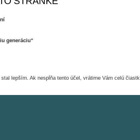
JTO STRÁNKE
ní
šiu generáciu“
stal lepším. Ak nespĺňa tento účel, vrátime Vám celú čiastku,