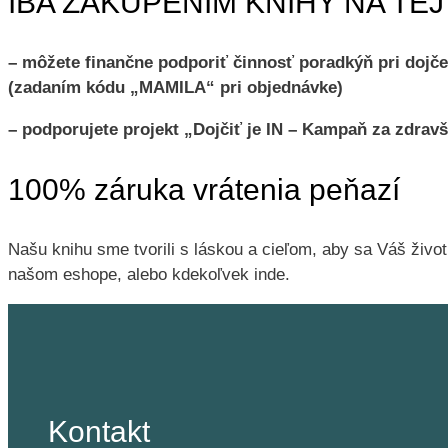
IBA ZAKÚPENÍM KNIHY NA TE
– môžete finančne podporiť činnosť poradkýň pri dojče
(zadaním kódu „MAMILA“ pri objednávke)
– podporujete projekt „Dojčiť je IN – Kampaň za zdrav
100% záruka vrátenia peňazí
Našu knihu sme tvorili s láskou a cieľom, aby sa Váš život 
našom eshope, alebo kdekoľvek inde.
Kontakt