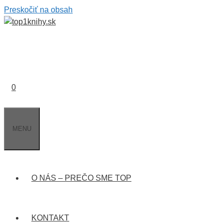
Preskočiť na obsah
0
MENU
O NÁS – PREČO SME TOP
KONTAKT